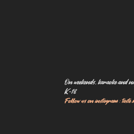
On weekends, karaoke and nig
K-18
Follow us on instagram : taste.