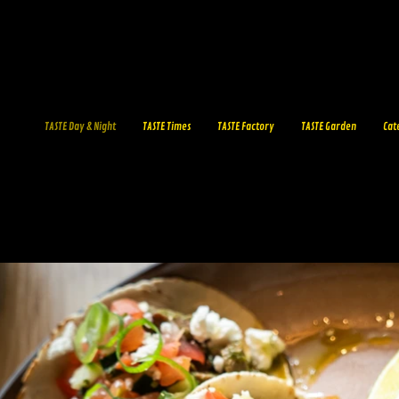
TASTE Day & Night
TASTE Times
TASTE Factory
TASTE Garden
Cat