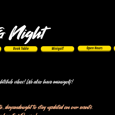
&
Night
Open Hours
Book Table
Minigolf
tclub vibes! We also have minigolf!
e_dayandnight to stay updated on our
events
.