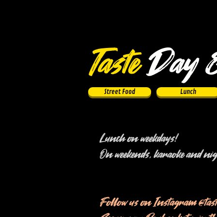
Taste
Day 
Street Food
Lunch
Lunch on weekdays!
On weekends, karaoke and nigh
Follow us on Instagram @tast