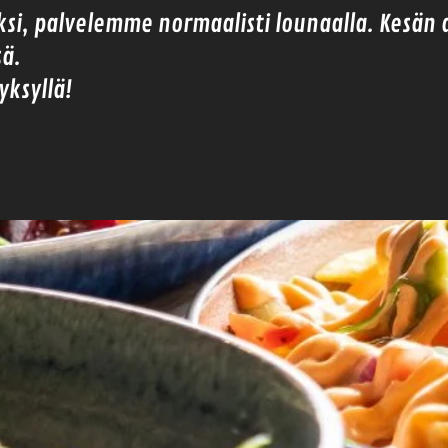
äksi, palvelemme normaalisti lounaalla. Kesän 
sä.
yksyllä!