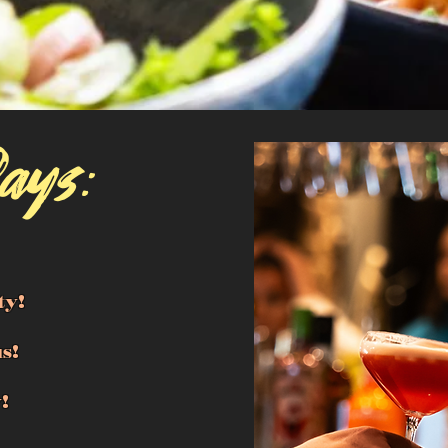
ays:
ty!
s!
!