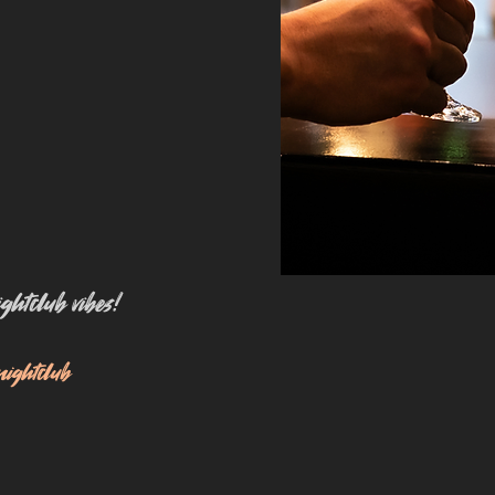
htclub vibes!
nightclub