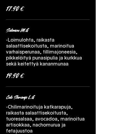
17,90 €
Salmon M,G
-Loimulohta, raikasta
salaattisekoitusta, marinoitua
varhaisperunaa, tillimajoneesia,
pikkelöityä punasipulia ja kurkkua
sekä keitettyä kananmunaa
19,90 €
Cali Shrimp L,G
-Chilimarinoituja katkarapuja,
raikasta salaattisekoitusta,
tuoresalsaa, avocadoa, marinoitua
artisokkaa, nachomurua ja
fetajuustoa