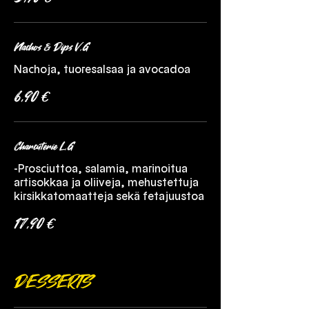
Nachos & Dips V,G
Nachoja, tuoresalsaa ja avocadoa
6,90 €
Charcuterie L,G
-Prosciuttoa, salamia, marinoitua
artisokkaa ja oliiveja, mehustettuja
kirsikkatomaatteja sekä fetajuustoa
17,90 €
DESSERTS