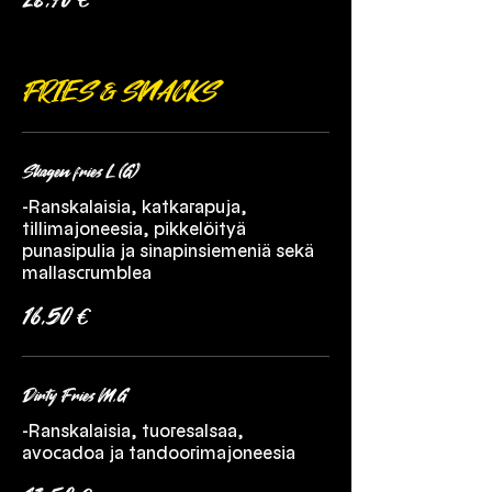
FRIES & SNACKS
Skagen fries L (G)
-Ranskalaisia, katkarapuja,
tillimajoneesia, pikkelöityä
punasipulia ja sinapinsiemeniä sekä
mallascrumblea
16,50 €
Dirty Fries M,G
-Ranskalaisia, tuoresalsaa,
avocadoa ja tandoorimajoneesia