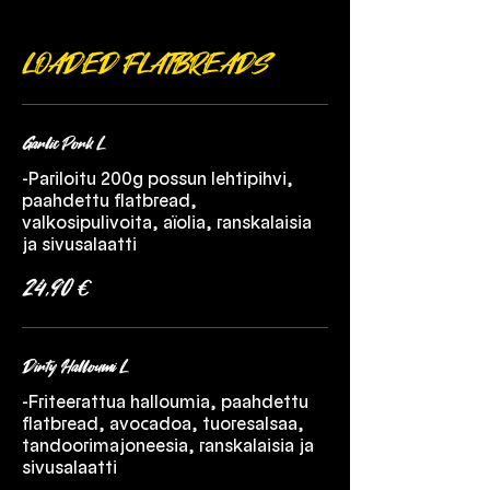
LOADED FLATBREADS
Garlic Pork L
-Pariloitu 200g possun lehtipihvi,
paahdettu flatbread,
valkosipulivoita, aïolia, ranskalaisia
ja sivusalaatti
24,90 €
Dirty Halloumi L
-Friteerattua halloumia, paahdettu
flatbread, avocadoa, tuoresalsaa,
tandoorimajoneesia, ranskalaisia ja
sivusalaatti