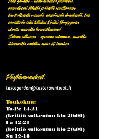
Taste garden - kesäravintola porvoon
saaristossa! Meillä pääsette nauttimaan
herkullisesta ruoasta, maistuvista drinkeistä, live
musiikista sekä tottakai Kråkö Bryggerin
oluista suurella terassillamme!
Sateen sattuessa - upeaan saliimme, suurilla
ikkunoilla mahtuu noin 60 henkeä.
Pöytävaraukset:
tastegarden@tasteravintolat.fi
Toukokuu:
To-Pe 14-21
(keittiö sulkeutuu klo 20:00)
La 12-21
(keittiö sulkeutuu klo 20:00)
Su 12-18