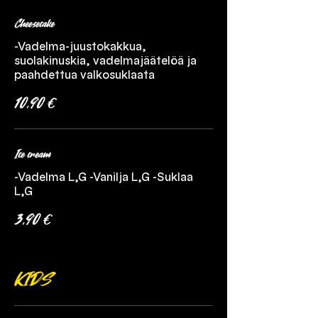
Cheesecake
-Vadelma-juustokakkua,
suolakinuskia, vadelmajäätelöä ja
paahdettua valkosuklaata
10,90 €
Ice cream
-Vadelma L,G -Vanilja L,G -Suklaa
L,G
3,90 €
KIDS