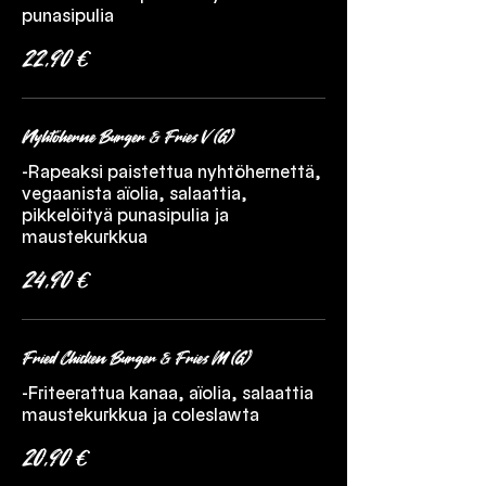
punasipulia
22,90 €
Nyhtöherne Burger & Fries V (G)
-Rapeaksi paistettua nyhtöhernettä,
vegaanista aïolia, salaattia,
pikkelöityä punasipulia ja
maustekurkkua
24,90 €
Fried Chicken Burger & Fries M (G)
-Friteerattua kanaa, aïolia, salaattia
maustekurkkua ja coleslawta
20,90 €