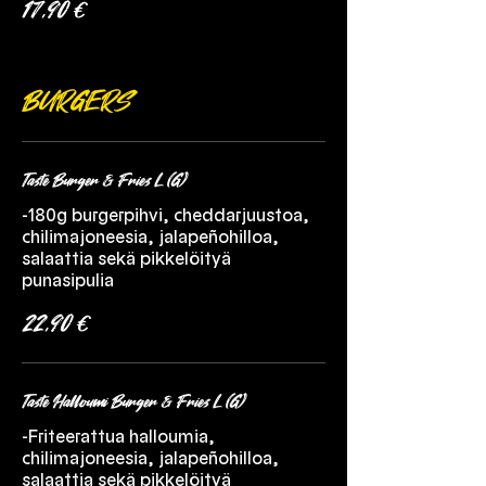
17,90 €
BURGERS
Taste Burger & Fries L (G)
-180g burgerpihvi, cheddarjuustoa,
chilimajoneesia, jalapeñohilloa,
salaattia sekä pikkelöityä
punasipulia
22,90 €
Taste Halloumi Burger & Fries L (G)
-Friteerattua halloumia,
chilimajoneesia, jalapeñohilloa,
salaattia sekä pikkelöityä