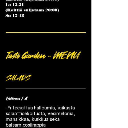
La 12-21
(Keittiö suljetaan 20:00)
Su 12-18
Taste Garden - MENU
SALADS
There are no items to show here yet.
Halloumi L,G
-Friteerattua halloumia, raikasta
salaattisekoitusta, vesimelonia,
mansikkaa, kurkkua sekä
balsamicosiirappia