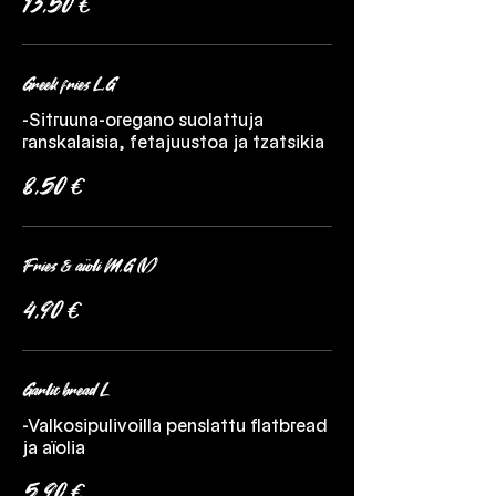
13,50 €
Greek fries L,G
-Sitruuna-oregano suolattuja
ranskalaisia, fetajuustoa ja tzatsikia
8,50 €
Fries & aïoli M,G (V)
4,90 €
Garlic bread L
-Valkosipulivoilla penslattu flatbread
ja aïolia
5,90 €