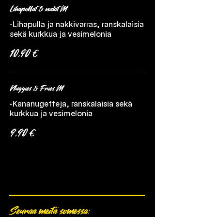
Lihapullat & nakit M
-Lihapulla ja nakkivarras, ranskalaisia
sekä kurkkua ja vesimelonia
10,90 €
Nuggies & Fries M
-Kananugetteja, ranskalaisia sekä
kurkkua ja vesimelonia
9,90 €
Seuraa meitä somessa: