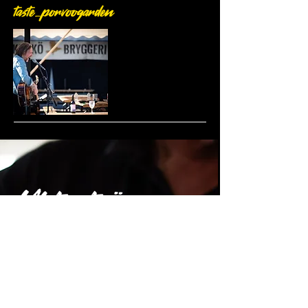
taste_porvoogarden
Yhteistyö: