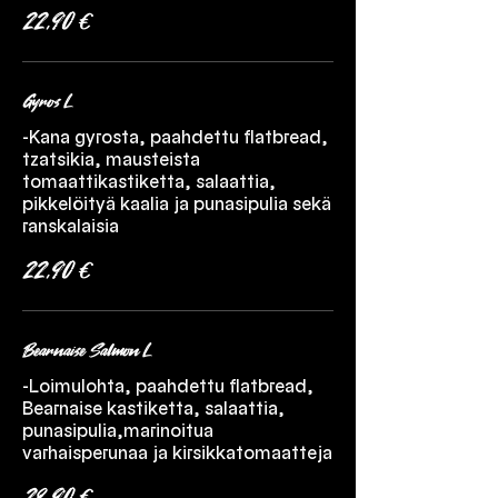
22,90 €
Gyros L
-Kana gyrosta, paahdettu flatbread,
tzatsikia, mausteista
tomaattikastiketta, salaattia,
pikkelöityä kaalia ja punasipulia sekä
ranskalaisia
22,90 €
Bearnaise Salmon L
-Loimulohta, paahdettu flatbread,
Bearnaise kastiketta, salaattia,
punasipulia,marinoitua
varhaisperunaa ja kirsikkatomaatteja
28,90 €