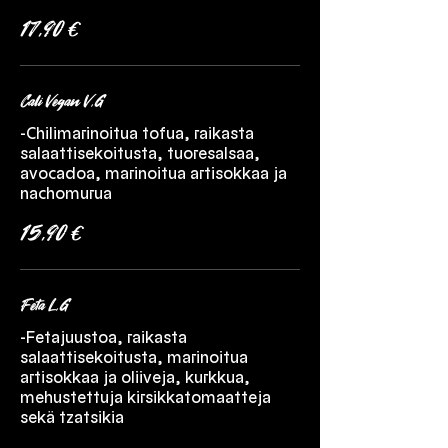
17,90 €
Cali Vegan V,G
-Chilimarinoitua tofua, raikasta
salaattisekoitusta, tuoresalsaa,
avocadoa, marinoitua artisokkaa ja
nachomurua
15,90 €
Feta L,G
-Fetajuustoa, raikasta
salaattisekoitusta, marinoitua
artisokkaa ja oliiveja, kurkkua,
mehustettuja kirsikkatomaatteja
sekä tzatsikia